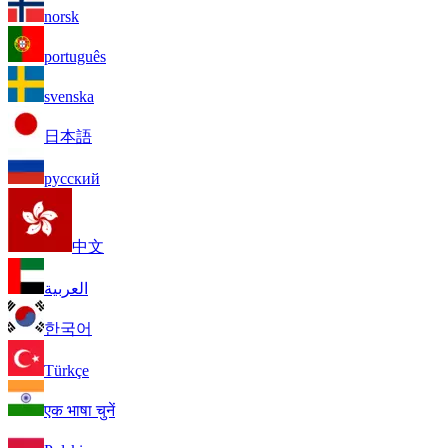
norsk
português
svenska
日本語
русский
中文
العربية
한국어
Türkçe
एक भाषा चुनें