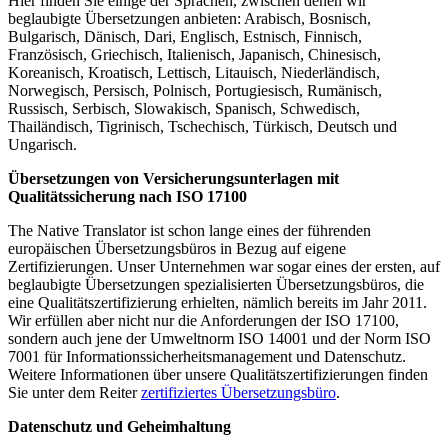
Hier finden Sie einige der Sprachen, zwischen denen wir
beglaubigte Übersetzungen anbieten: Arabisch, Bosnisch,
Bulgarisch, Dänisch, Dari, Englisch, Estnisch, Finnisch,
Französisch, Griechisch, Italienisch, Japanisch, Chinesisch,
Koreanisch, Kroatisch, Lettisch, Litauisch, Niederländisch,
Norwegisch, Persisch, Polnisch, Portugiesisch, Rumänisch,
Russisch, Serbisch, Slowakisch, Spanisch, Schwedisch,
Thailändisch, Tigrinisch, Tschechisch, Türkisch, Deutsch und
Ungarisch.
Übersetzungen von Versicherungsunterlagen mit
Qualitätssicherung nach ISO 17100
The Native Translator ist schon lange eines der führenden
europäischen Übersetzungsbüros in Bezug auf eigene
Zertifizierungen. Unser Unternehmen war sogar eines der ersten, auf
beglaubigte Übersetzungen spezialisierten Übersetzungsbüros, die
eine Qualitätszertifizierung erhielten, nämlich bereits im Jahr 2011.
Wir erfüllen aber nicht nur die Anforderungen der ISO 17100,
sondern auch jene der Umweltnorm ISO 14001 und der Norm ISO
7001 für Informationssicherheitsmanagement und Datenschutz.
Weitere Informationen über unsere Qualitätszertifizierungen finden
Sie unter dem Reiter
zertifiziertes Übersetzungsbüro
.
Datenschutz und Geheimhaltung