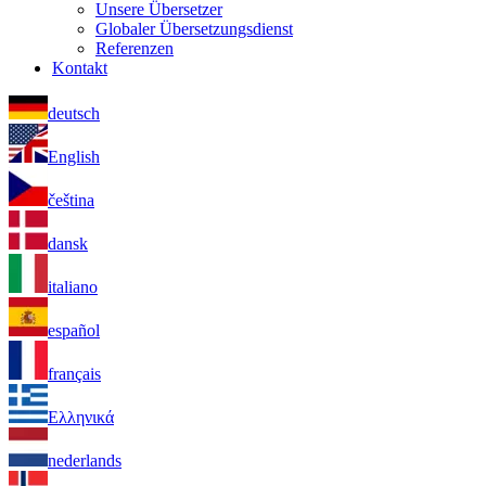
Unsere Übersetzer
Globaler Übersetzungsdienst
Referenzen
Kontakt
deutsch
English
čeština
dansk
italiano
español
français
Ελληνικά
nederlands