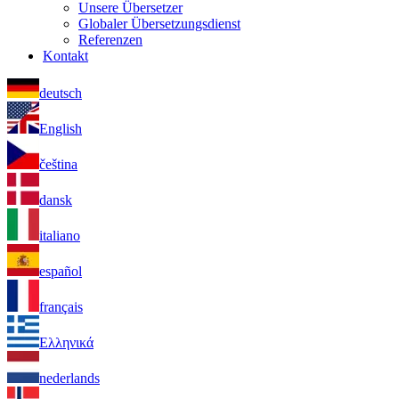
Unsere Übersetzer
Globaler Übersetzungsdienst
Referenzen
Kontakt
deutsch
English
čeština
dansk
italiano
español
français
Ελληνικά
nederlands