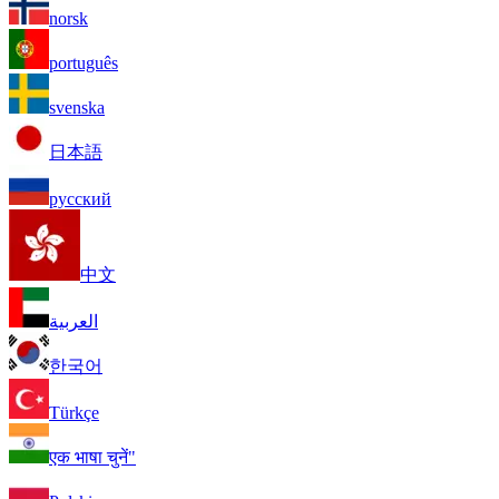
norsk
português
svenska
日本語
русский
中文
العربية
한국어
Türkçe
एक भाषा चुनें"