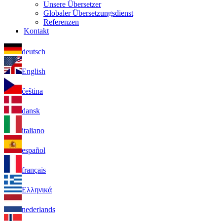
Unsere Übersetzer
Globaler Übersetzungsdienst
Referenzen
Kontakt
deutsch
English
čeština
dansk
italiano
español
français
Ελληνικά
nederlands