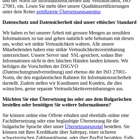
und der Norm für Informationssicherheit und Vertraulichkeit, ISO
27001, ein. Lesen Sie mehr über unsere Qualitätszertifizierungen
unter dem Reiter
zertifizierte Übersetzungsagentur
.
Datenschutz und Datensicherheit sind unser ethischer Standard
Wir haben es bei unserer Arbeit mit grossen Mengen an sensiblen
Informationen zu tun und gehen natürlich sehr behutsam mit diesen
um, wobei wir strikte Vertraulichkeit wahren. Alle unsere
Mitarbeitenden haben eine strikte Vertraulichkeitsvereinbarung
unterzeichnet. Unsere Server sind SSL-gesichert, sodass Ihre
Informationen nicht in den falschen Händen landen können. Wir
befolgen die Vorschriften der DSGVO
(Datenschutzgrundverordnung) und ebenso die der ISO 27001-
Norm, die den regulatorischen Rahmen für Informationssicherheit
darstellt. Zudem stellen wir Kundinnen und Kunden, die dies
wünschen, gerne separate Vertraulichkeitsvereinbarungen aus.
Möchten Sie eine Übersetzung ins oder aus dem Bulgarischen
bestellen oder benötigen Sie weitere Informationen?
Sie können online eine Offerte erhalten und ebenfalls online eine
Fachübersetzung oder eine beglaubigte Übersetzung für die
bulgarische Sprache über unser
Übersetzungsportal
bestellen. Sie
können mit Ihrer Kreditkarte über Saferpay, einer sicheren
schweizerischen Zahlungslösung, oder über PayPal bezahlen. Falls