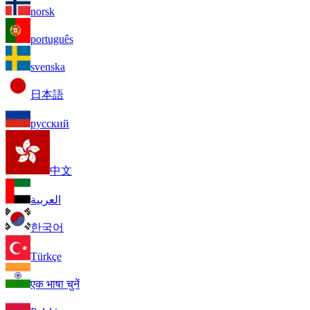
norsk
português
svenska
日本語
русский
中文
العربية
한국어
Türkçe
एक भाषा चुनें