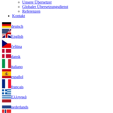
Unsere Übersetzer
Globaler Übersetzungsdienst
Referenzen
Kontakt
deutsch
English
čeština
dansk
italiano
español
français
Ελληνικά
nederlands