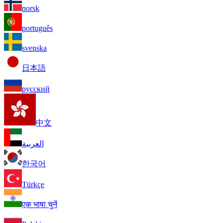
norsk
português
svenska
日本語
русский
中文
العربية
한국어
Türkçe
एक भाषा चुनें