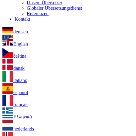
Unsere Übersetzer
Globaler Übersetzungsdienst
Referenzen
Kontakt
deutsch
English
čeština
dansk
italiano
español
français
Ελληνικά
nederlands