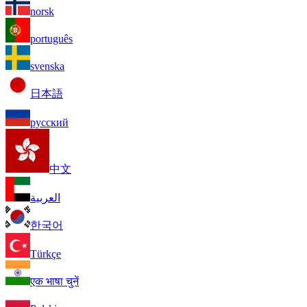
norsk
português
svenska
日本語
русский
中文
العربية
한국어
Türkçe
एक भाषा चुनें