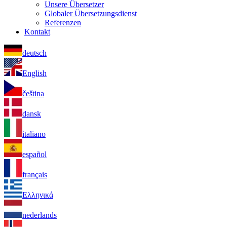
Unsere Übersetzer
Globaler Übersetzungsdienst
Referenzen
Kontakt
deutsch
English
čeština
dansk
italiano
español
français
Ελληνικά
nederlands