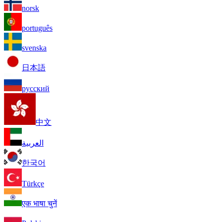
norsk
português
svenska
日本語
русский
中文
العربية
한국어
Türkçe
एक भाषा चुनें