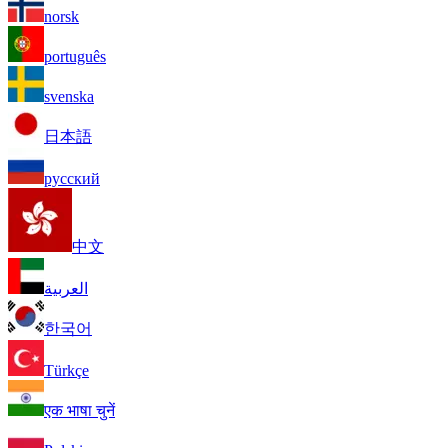
norsk
português
svenska
日本語
русский
中文
العربية
한국어
Türkçe
एक भाषा चुनें