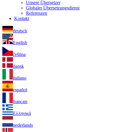
Unsere Übersetzer
Globaler Übersetzungsdienst
Referenzen
Kontakt
deutsch
English
čeština
dansk
italiano
español
français
Ελληνικά
nederlands