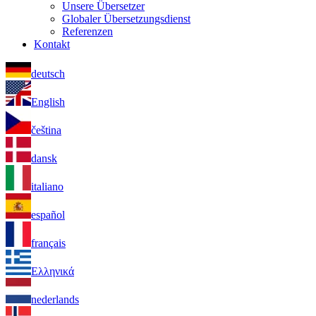
Unsere Übersetzer
Globaler Übersetzungsdienst
Referenzen
Kontakt
deutsch
English
čeština
dansk
italiano
español
français
Ελληνικά
nederlands