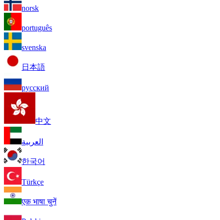
norsk
português
svenska
日本語
русский
中文
العربية
한국어
Türkçe
एक भाषा चुनें