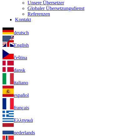
Unsere Übersetzer
Globaler Übersetzungsdienst
Referenzen
Kontakt
deutsch
English
čeština
dansk
italiano
español
français
Ελληνικά
nederlands