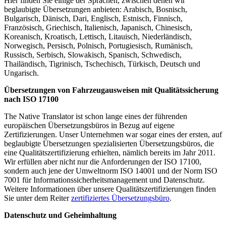
Hier finden Sie einige der Sprachen, zwischen denen wir
beglaubigte Übersetzungen anbieten: Arabisch, Bosnisch,
Bulgarisch, Dänisch, Dari, Englisch, Estnisch, Finnisch,
Französisch, Griechisch, Italienisch, Japanisch, Chinesisch,
Koreanisch, Kroatisch, Lettisch, Litauisch, Niederländisch,
Norwegisch, Persisch, Polnisch, Portugiesisch, Rumänisch,
Russisch, Serbisch, Slowakisch, Spanisch, Schwedisch,
Thailändisch, Tigrinisch, Tschechisch, Türkisch, Deutsch und
Ungarisch.
Übersetzungen von Fahrzeugausweisen mit Qualitätssicherung
nach ISO 17100
The Native Translator ist schon lange eines der führenden
europäischen Übersetzungsbüros in Bezug auf eigene
Zertifizierungen. Unser Unternehmen war sogar eines der ersten, auf
beglaubigte Übersetzungen spezialisierten Übersetzungsbüros, die
eine Qualitätszertifizierung erhielten, nämlich bereits im Jahr 2011.
Wir erfüllen aber nicht nur die Anforderungen der ISO 17100,
sondern auch jene der Umweltnorm ISO 14001 und der Norm ISO
7001 für Informationssicherheitsmanagement und Datenschutz.
Weitere Informationen über unsere Qualitätszertifizierungen finden
Sie unter dem Reiter
zertifiziertes Übersetzungsbüro
.
Datenschutz und Geheimhaltung