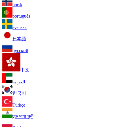
norsk
português
svenska
日本語
русский
中文
العربية
한국어
Türkçe
एक भाषा चुनें