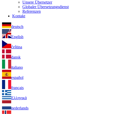
Unsere Übersetzer
Globaler Übersetzungsdienst
Referenzen
Kontakt
deutsch
English
čeština
dansk
italiano
español
français
Ελληνικά
nederlands