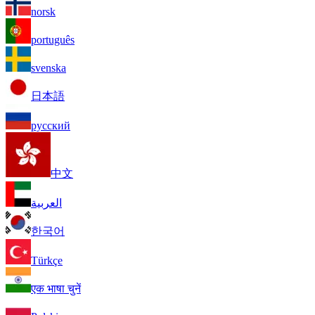
norsk
português
svenska
日本語
русский
中文
العربية
한국어
Türkçe
एक भाषा चुनें