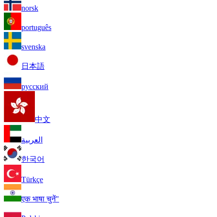
norsk
português
svenska
日本語
русский
中文
العربية
한국어
Türkçe
एक भाषा चुनें"