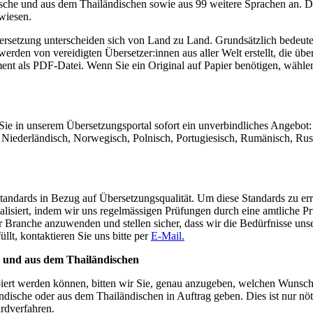
dische und aus dem Thailändischen sowie aus 99 weitere Sprachen an. D
ewiesen.
rsetzung unterscheiden sich von Land zu Land. Grundsätzlich bedeutet d
rden von vereidigten Übersetzer:innen aus aller Welt erstellt, die übe
ent als PDF-Datei. Wenn Sie ein Original auf Papier benötigen, wählen
ie in unserem Übersetzungsportal sofort ein unverbindliches Angebot: 
h, Niederländisch, Norwegisch, Polnisch, Portugiesisch, Rumänisch, Ru
n Standards in Bezug auf Übersetzungsqualität. Um diese Standards zu 
ualisiert, indem wir uns regelmässigen Prüfungen durch eine amtliche Pr
er Branche anzuwenden und stellen sicher, dass wir die Bedürfnisse unse
lt, kontaktieren Sie uns bitte per
E-Mail.
e und aus dem Thailändischen
ibiert werden können, bitten wir Sie, genau anzugeben, welchen Wunsc
ische oder aus dem Thailändischen in Auftrag geben. Dies ist nur nöt
ardverfahren.