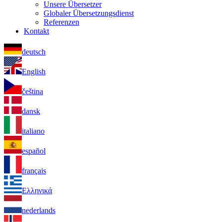
Unsere Übersetzer
Globaler Übersetzungsdienst
Referenzen
Kontakt
deutsch
English
čeština
dansk
italiano
español
français
Ελληνικά
nederlands