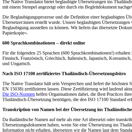
The Native Translator bietet beglaubigte Übersetzungen ins Thailän
mit einem Stempel angezeigt oder durch ein Begleitdokument nachg
Die Beglaubigungsprozesse und die Definition einer beglaubigten Übe
Übersetzer:innen erstellt wurde. Unsere beglaubigten Übersetzungen we
Beglaubigung ausstellen zu können. Wir liefern das übersetzte Dokum
Papierkopie».
600 Sprachkombinationen – direkt online
Für die folgenden 25 Sprachen (600 Sprachkombinationen!) erhalten S
Finnisch, Französisch, Griechisch, Italienisch, Japanisch, Koreanisc
und Ungarisch.
Nach ISO 17100 zertifiziertes Thailändisch-Übersetzungsbüro
The Native Translator hält sein Versprechen und liefert die höchste
EN 15038) zertifizieren lassen. Diese Zertifizierung wird laufend akt
Die ISO-Normen
helfen Organisationen dabei, die Best Practices ihr
Thailändisch-Übersetzung benötigen, die den ISO 17100 Standard erfül
Transkription von Namen bei der Übersetzung ins Thailändisch
Da thailändische Namen auf mehr als eine Art übersetzt oder transkr
Übersetzungsdokument haben, wenn Sie eine Übersetzung ins Thailänd
Information nicht erhalten, übersetzen wir die Namen laut dem Stand