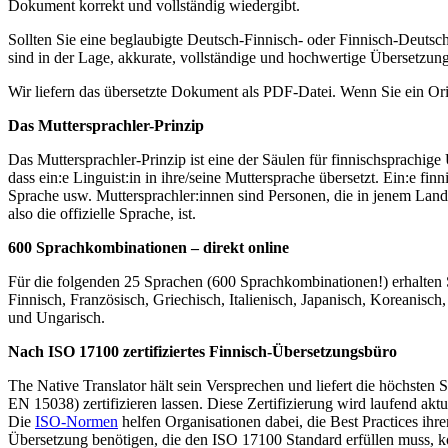
Dokument korrekt und vollständig wiedergibt.
Sollten Sie eine beglaubigte Deutsch-Finnisch- oder Finnisch-Deutsch
sind in der Lage, akkurate, vollständige und hochwertige Übersetzung
Wir liefern das übersetzte Dokument als PDF-Datei. Wenn Sie ein Orig
Das Muttersprachler-Prinzip
Das Muttersprachler-Prinzip ist eine der Säulen für finnischsprachig
dass ein:e Linguist:in in ihre/seine Muttersprache übersetzt. Ein:e finn
Sprache usw. Muttersprachler:innen sind Personen, die in jenem Lan
also die offizielle Sprache, ist.
600 Sprachkombinationen – direkt online
Für die folgenden 25 Sprachen (600 Sprachkombinationen!) erhalten S
Finnisch, Französisch, Griechisch, Italienisch, Japanisch, Koreanisc
und Ungarisch.
Nach ISO 17100 zertifiziertes Finnisch-Übersetzungsbüro
The Native Translator hält sein Versprechen und liefert die höchste
EN 15038) zertifizieren lassen. Diese Zertifizierung wird laufend akt
Die
ISO-Normen
helfen Organisationen dabei, die Best Practices ihr
Übersetzung benötigen, die den ISO 17100 Standard erfüllen muss, ko