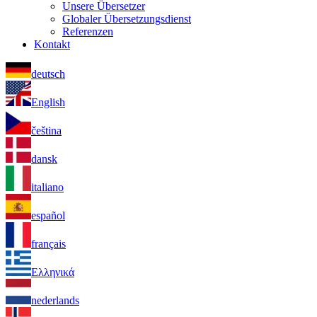
Unsere Übersetzer
Globaler Übersetzungsdienst
Referenzen
Kontakt
deutsch
English
čeština
dansk
italiano
español
français
Ελληνικά
nederlands