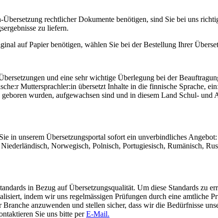
-Übersetzung rechtlicher Dokumente benötigen, sind Sie bei uns richti
sergebnisse zu liefern.
inal auf Papier benötigen, wählen Sie bei der Bestellung Ihrer Überse
e Übersetzungen und eine sehr wichtige Überlegung bei der Beauftragun
ische:r Muttersprachler:in übersetzt Inhalte in die finnische Sprache, ein
d geboren wurden, aufgewachsen sind und in diesem Land Schul- und A
ie in unserem Übersetzungsportal sofort ein unverbindliches Angebot: 
h, Niederländisch, Norwegisch, Polnisch, Portugiesisch, Rumänisch, Ru
n Standards in Bezug auf Übersetzungsqualität. Um diese Standards zu 
ualisiert, indem wir uns regelmässigen Prüfungen durch eine amtliche Pr
er Branche anzuwenden und stellen sicher, dass wir die Bedürfnisse unse
ntaktieren Sie uns bitte per
E-Mail.