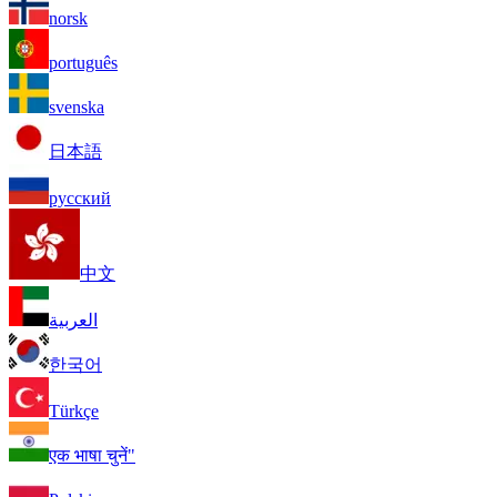
norsk
português
svenska
日本語
русский
中文
العربية
한국어
Türkçe
एक भाषा चुनें"