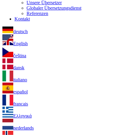
Unsere Übersetzer
Globaler Übersetzungsdienst
Referenzen
Kontakt
deutsch
English
čeština
dansk
italiano
español
français
Ελληνικά
nederlands