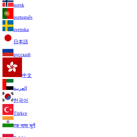
norsk
português
svenska
日本語
русский
中文
العربية
한국어
Türkçe
एक भाषा चुनें