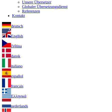
Unsere Übersetzer
Globaler Übersetzungsdienst
Referenzen
Kontakt
deutsch
English
čeština
dansk
italiano
español
français
Ελληνικά
nederlands