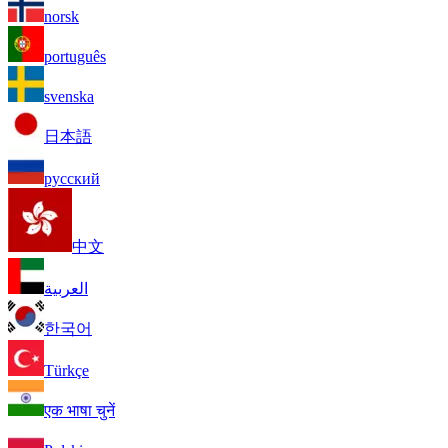
norsk
português
svenska
日本語
русский
中文
العربية
한국어
Türkçe
एक भाषा चुनें