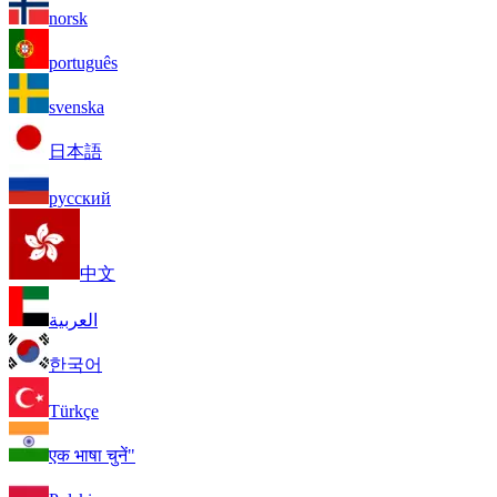
norsk
português
svenska
日本語
русский
中文
العربية
한국어
Türkçe
एक भाषा चुनें"