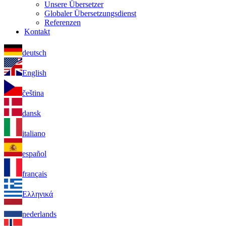
Unsere Übersetzer
Globaler Übersetzungsdienst
Referenzen
Kontakt
deutsch
English
čeština
dansk
italiano
español
français
Ελληνικά
nederlands